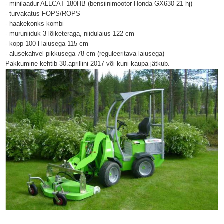
- minilaadur ALLCAT 180HB (bensiinimootor Honda GX630 21 hj)
- turvakatus FOPS/ROPS
- haakekonks kombi
- muruniiduk 3 lõiketeraga, niidulaius 122 cm
- kopp 100 l laiusega 115 cm
- alusekahvel pikkusega 78 cm (reguleeritava laiusega)
Pakkumine kehtib 30.aprillini 2017 või kuni kaupa jätkub.