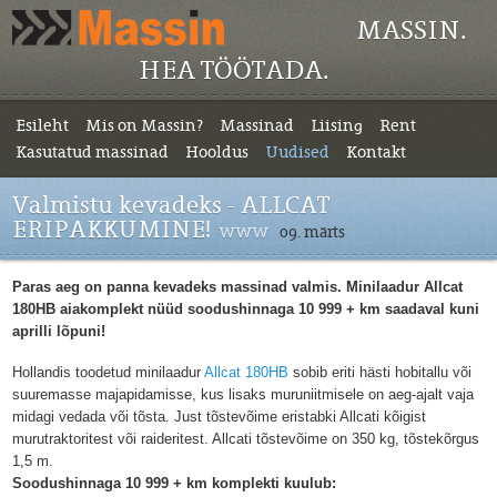
MASSIN.
HEA TÖÖTADA.
Esileht
Mis on Massin?
Massinad
Liising
Rent
Kasutatud massinad
Hooldus
Uudised
Kontakt
Valmistu kevadeks - ALLCAT
ERIPAKKUMINE!
www
09. märts
Paras aeg on panna kevadeks massinad valmis. Minilaadur Allcat
180HB aiakomplekt nüüd soodushinnaga 10 999 + km saadaval kuni
aprilli lõpuni!
Hollandis toodetud minilaadur
Allcat 180HB
sobib eriti hästi hobitallu või
suuremasse majapidamisse, kus lisaks muruniitmisele on aeg-ajalt vaja
midagi vedada või tõsta. Just tõstevõime eristabki Allcati kõigist
murutraktoritest või raideritest. Allcati tõstevõime on 350 kg, tõstekõrgus
1,5 m.
Soodushinnaga 10 999 + km komplekti kuulub: