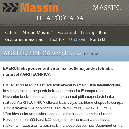
MASSIN.
HEA TÖÖTADA.
Esileht
Mis on Massin?
Massinad
Liising
Rent
Kasutatud massinad
Hooldus
Uudised
Kontakt
AGRITECHNICA 2019!
www
04. nov
EVERUN eksponeeritud suurimal põllumajandustehnika
näitusel AGRITECHNICA
EVERUN on teadupärast üks tõsiseltvõetavamaid Hiina laaduritootjaid,
kes juba pikemat aega edukalt tegutsemas ka Euroopa turul.
Novembri keskel toimuval maailma suurimal põllumajandustehnika
näitusel AGRITECHNICA ollakse taas väljas laialdase ekspositsiooniga.
Tutvustatakse uue põlvkonna laadureid ER408, ER412 ja ER416T.
Võrreldes eelneva põlvkonnaga on oluliselt edasi arendatud raami.
Keskliigend on nüüdsest käänduv, mis tõstab masina suutlikkust
raskemal maaastikul ja parandab manööverdusvõimet. Uuenenud on ka